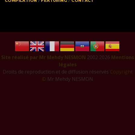
COMPILATION
FEATURING
CONTACT
Site réalisé par Mr Mehdy NESMON
2002
2026
Mentions
légales
Droits de reproduction et de diffusion réservés
Copyright
©
Mr Mehdy NESMON