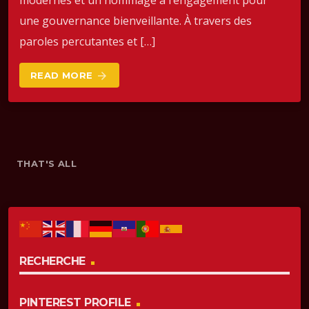
modernes et un hommage à l’engagement pour
une gouvernance bienveillante. À travers des
paroles percutantes et […]
READ MORE
arrow_forward
THAT'S ALL
RECHERCHE
PINTEREST PROFILE