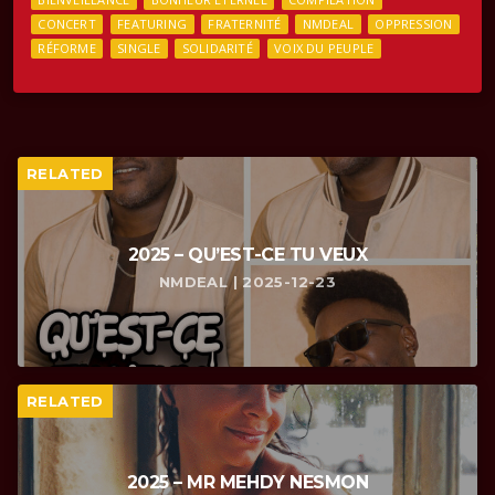
CONCERT
FEATURING
FRATERNITÉ
NMDEAL
OPPRESSION
RÉFORME
SINGLE
SOLIDARITÉ
VOIX DU PEUPLE
RELATED
2025 – QU’EST-CE TU VEUX
NMDEAL | 2025-12-23
RELATED
2025 – MR MEHDY NESMON