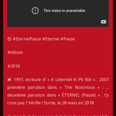
😍 #EternelPasse #Eternel #Passe
#Album
#2018
💓 1997, écriture d’ « A Léternèl Ki Pli Ròt » ; 2007
première parution dans « The Notorious » ; …
deuxième parution dans « ÉTERNEL (Passé) » ; t’y
crois pas ? Vérifie ! Sortie, le 28 mars en 2018.