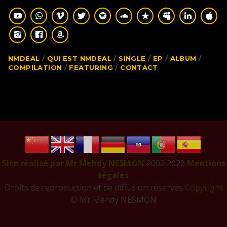
NMDEAL
QUI EST NMDEAL
SINGLE
EP
ALBUM
COMPILATION
FEATURING
CONTACT
Site réalisé par Mr Mehdy NESMON
2002
2026
Mentions
légales
Droits de reproduction et de diffusion réservés
Copyright
©
Mr Mehdy NESMON