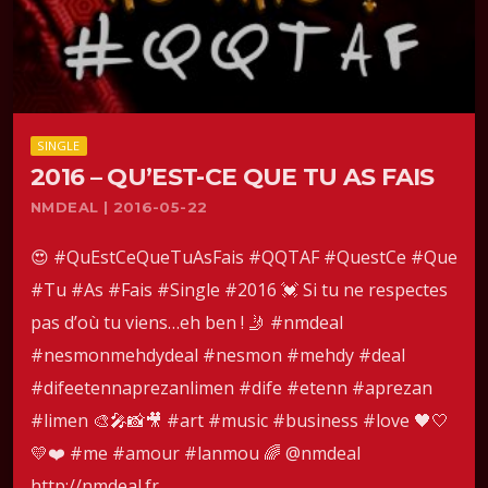
SINGLE
2016 – QU’EST-CE QUE TU AS FAIS
NMDEAL | 2016-05-22
😍 #QuEstCeQueTuAsFais #QQTAF #QuestCe #Que
#Tu #As #Fais #Single #2016 💓 Si tu ne respectes
pas d’où tu viens…eh ben ! 🤳 #nmdeal
#nesmonmehdydeal #nesmon #mehdy #deal
#difeetennaprezanlimen #dife #etenn #aprezan
#limen 🎨🎤📸🎥 #art #music #business #love 🖤🤍
💛❤️ #me #amour #lanmou 🌈 @nmdeal
http://nmdeal.fr