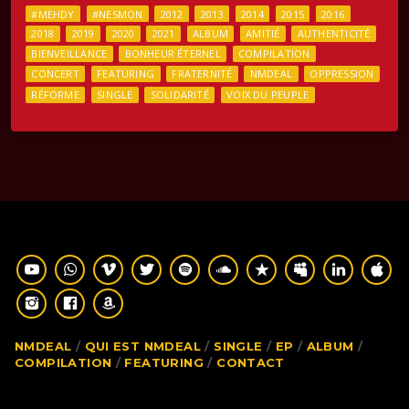
#MEHDY
#NESMON
2012
2013
2014
2015
2016
2018
2019
2020
2021
ALBUM
AMITIÉ
AUTHENTICITÉ
BIENVEILLANCE
BONHEUR ÉTERNEL
COMPILATION
CONCERT
FEATURING
FRATERNITÉ
NMDEAL
OPPRESSION
RÉFORME
SINGLE
SOLIDARITÉ
VOIX DU PEUPLE
NMDEAL
QUI EST NMDEAL
SINGLE
EP
ALBUM
COMPILATION
FEATURING
CONTACT