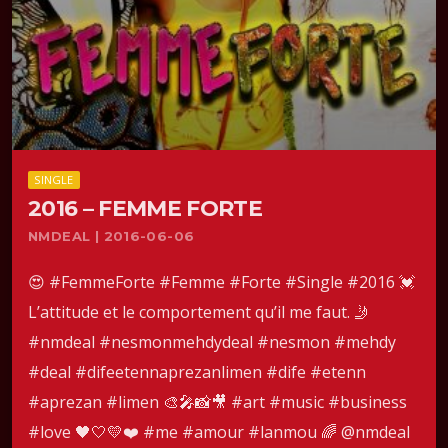
SINGLE
2016 – FEMME FORTE
NMDEAL | 2016-06-06
😍 #FemmeForte #Femme #Forte #Single #2016 💓
L’attitude et le comportement qu’il me faut. 🤳
#nmdeal #nesmonmehdydeal #nesmon #mehdy
#deal #difeetennaprezanlimen #dife #etenn
#aprezan #limen 🎨🎤📸🎥 #art #music #business
#love 🖤🤍💛❤️ #me #amour #lanmou 🌈 @nmdeal