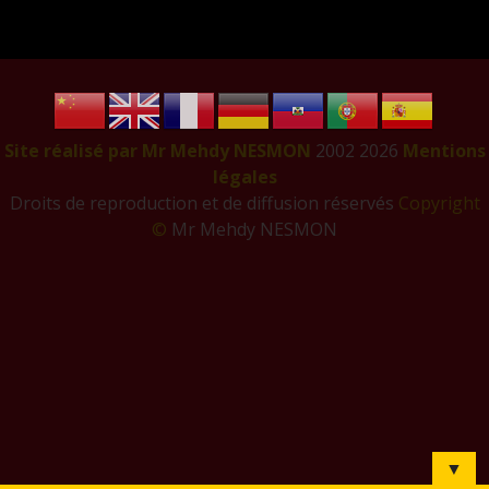
Site réalisé par Mr Mehdy NESMON
2002
2026
Mentions
légales
Droits de reproduction et de diffusion réservés
Copyright
©
Mr Mehdy NESMON
▼