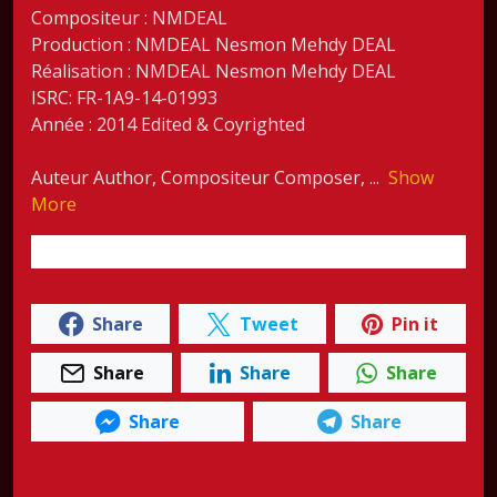
Compositeur : NMDEAL
Production : NMDEAL Nesmon Mehdy DEAL
Réalisation : NMDEAL Nesmon Mehdy DEAL
ISRC: FR-1A9-14-01993
Année : 2014 Edited & Coyrighted
Auteur Author, Compositeur Composer,
...
Show
More
Share
Tweet
Pin it
Share
Share
Share
Share
Share