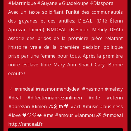
#Martinique #Guyane #Guadeloupe #Diaspora
Avec un texte solidifiant l’unité des communautés
des guyanes et des antilles; D.E.A.L. (Difé Étenn
Aprézan Limen) NMDEAL (Nesmon Mehdy DEAL)
associe des brides de la première pièce relatant
l’histoire vraie de la première décision politique
prise par une femme pour tous, Après la première
noire esclave libre Mary Ann Shadd Cary. Bonne
écoute !
🤳
#nmdeal
#nesmonmehdydeal
#nesmon
#mehdy
#deal
#difeetennaprezanlimen
#dife
#etenn
#aprezan
#limen
🎨🎤📸🎥
#art
#music
#business
#love
🖤🤍💛❤️
#me
#amour
#lanmou
🌈 @nmdeal
http://nmdeal.fr