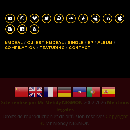
NMDEAL
QUI EST NMDEAL
SINGLE
EP
ALBUM
COMPILATION
FEATURING
CONTACT
Site réalisé par Mr Mehdy NESMON
2002
2026
Mentions
légales
Droits de reproduction et de diffusion réservés
Copyright
©
Mr Mehdy NESMON