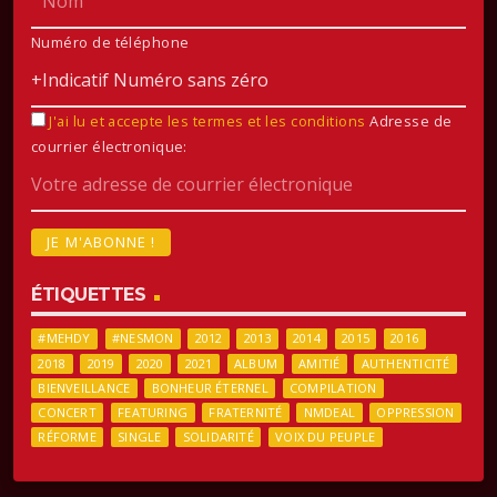
Numéro de téléphone
J'ai lu et accepte les termes et les conditions
Adresse de
courrier électronique:
ÉTIQUETTES
#MEHDY
#NESMON
2012
2013
2014
2015
2016
2018
2019
2020
2021
ALBUM
AMITIÉ
AUTHENTICITÉ
BIENVEILLANCE
BONHEUR ÉTERNEL
COMPILATION
CONCERT
FEATURING
FRATERNITÉ
NMDEAL
OPPRESSION
RÉFORME
SINGLE
SOLIDARITÉ
VOIX DU PEUPLE