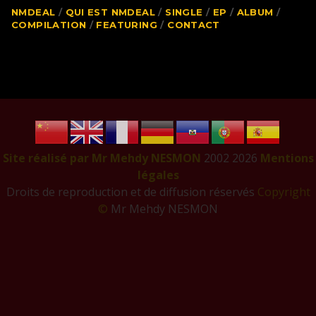
NMDEAL
QUI EST NMDEAL
SINGLE
EP
ALBUM
COMPILATION
FEATURING
CONTACT
Site réalisé par Mr Mehdy NESMON
2002
2026
Mentions
légales
Droits de reproduction et de diffusion réservés
Copyright
©
Mr Mehdy NESMON