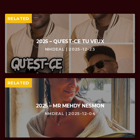
RELATED
2025 – QU’EST-CE TU VEUX
NMDEAL | 2025-12-23
RELATED
2025 – MR MEHDY NESMON
NMDEAL | 2025-12-04