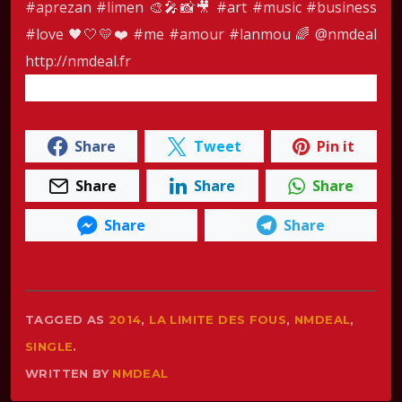
#aprezan
#limen
🎨🎤📸🎥
#art
#music
#business
#love
🖤🤍💛❤️
#me
#amour
#lanmou
🌈 @nmdeal
http://nmdeal.fr
Share
Tweet
Pin it
Share
Share
Share
Share
Share
TAGGED AS
2014
,
LA LIMITE DES FOUS
,
NMDEAL
,
SINGLE
.
WRITTEN BY
NMDEAL