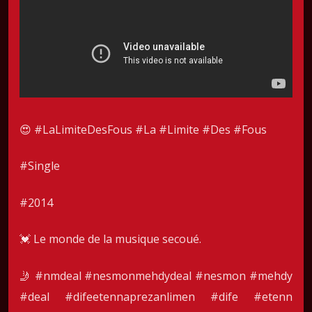
😍 #LaLimiteDesFous #La #Limite #Des #Fous
#Single
#2014
💓 Le monde de la musique secoué.
🤳
#nmdeal
#nesmonmehdydeal
#nesmon
#mehdy
#deal
#difeetennaprezanlimen
#dife
#etenn