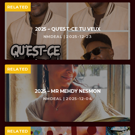
RELATED
2025 – QU’EST-CE TU VEUX
NMDEAL | 2025-12-23
RELATED
2025 – MR MEHDY NESMON
NMDEAL | 2025-12-04
RELATED