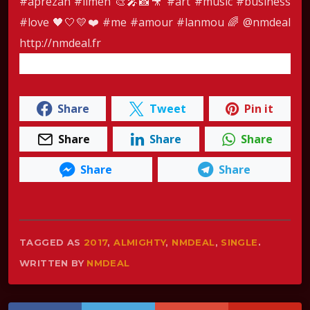
#aprezan
#limen
🎨🎤📸🎥
#art
#music
#business
#love
🖤🤍💛❤️
#me
#amour
#lanmou
🌈 @nmdeal
http://nmdeal.fr
Share
Tweet
Pin it
Share
Share
Share
Share
Share
TAGGED AS
2017
,
ALMIGHTY
,
NMDEAL
,
SINGLE
.
WRITTEN BY
NMDEAL