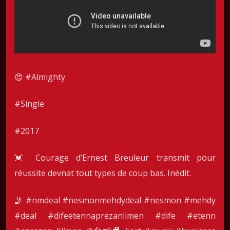
😍 #Almighty
#Single
#2017
💓 Courage d’Ernest Breuleur transmit pour
réussite devnat tout types de coup bas. Inédit.
🤳
#nmdeal
#nesmonmehdydeal
#nesmon
#mehdy
#deal
#difeetennaprezanlimen
#dife
#etenn