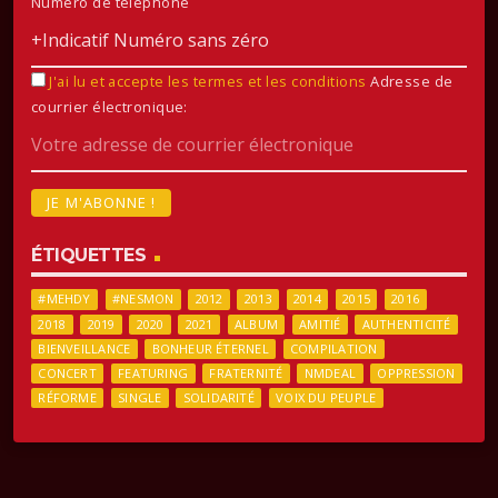
Numéro de téléphone
J'ai lu et accepte les termes et les conditions
Adresse de
courrier électronique:
ÉTIQUETTES
#MEHDY
#NESMON
2012
2013
2014
2015
2016
2018
2019
2020
2021
ALBUM
AMITIÉ
AUTHENTICITÉ
BIENVEILLANCE
BONHEUR ÉTERNEL
COMPILATION
CONCERT
FEATURING
FRATERNITÉ
NMDEAL
OPPRESSION
RÉFORME
SINGLE
SOLIDARITÉ
VOIX DU PEUPLE