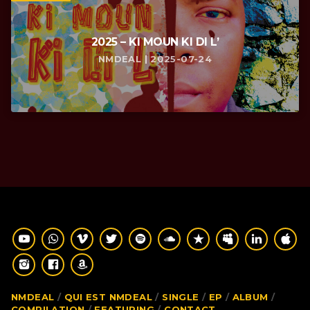
2025 – KI MOUN KI DI L’
NMDEAL | 2025-07-24
NMDEAL
QUI EST NMDEAL
SINGLE
EP
ALBUM
COMPILATION
FEATURING
CONTACT