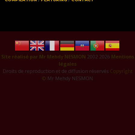
Site réalisé par Mr Mehdy NESMON
2002
2026
Mentions
légales
Droits de reproduction et de diffusion réservés
Copyright
©
Mr Mehdy NESMON